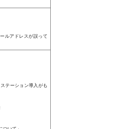
ールアドレスが誤って
・ステーション導入がも
長
ンについて」