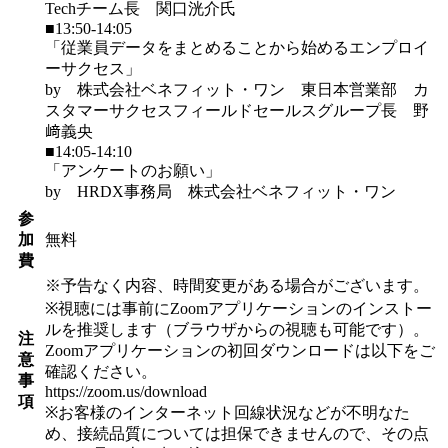
Techチーム長 関口洸介氏
■13:50-14:05
「従業員データをまとめることから始めるエンプロイ
ーサクセス」
by 株式会社ベネフィット・ワン 東日本営業部 カ
スタマーサクセスフィールドセールスグループ長 野
﨑義央
■14:05-14:10
「アンケートのお願い」
by HRDX事務局 株式会社ベネフィット・ワン
参
加
無料
費
※予告なく内容、時間変更がある場合がございます。
※視聴には事前にZoomアプリケーションのインストー
ルを推奨します（ブラウザからの視聴も可能です）。
注
Zoomアプリケーションの初回ダウンロードは以下をご
意
確認ください。
事
https://zoom.us/download
項
※お客様のインターネット回線状況などが不明なた
め、接続品質については担保できませんので、その点