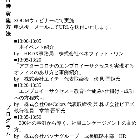
時
実
施
ZOOMウェビナーにて実施
方
申込後、メールにてURLを送付いたします。
法
■13:00-13:05
「本イベント紹介」
by HRDX事務局 株式会社ベネフィット・ワン
■13:05-13:20
「アフターコロナのエンプロイーサクセスを実現する
オフィスのあり方と事例紹介」
by 株式会社エイチ 代表取締役 伏見 匡矩氏
■13:20-13:35
「エンプロイーサクセス＝教育×仕組み×仕掛け - 成功
への方程式 -」
by 株式会社OneColors 代表取締役 兼 株式会社ピアズ
プ
執行役員 堂前 晋平氏
ロ
■13:35-13:50
グ
「300社の事例から導く、社員エンゲージメントの高め
ラ
方」
ム
by 株式会社パソナグループ 成長戦略本部 HR