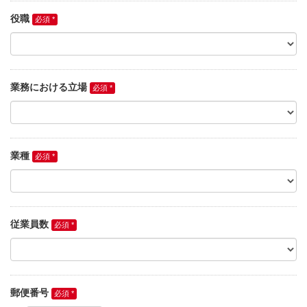
役職
業務における立場
業種
従業員数
郵便番号