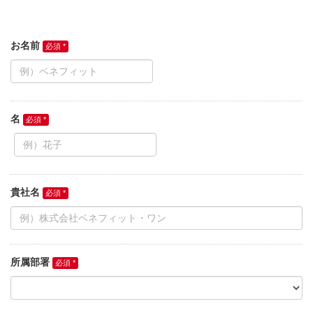
お名前
名
貴社名
所属部署